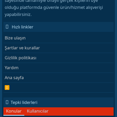
sayesinde tamamiyle onaylı gerçek kişilerin üye
olduğu platformda güvenle ürün/hizmet alışverişi
yapabilirsiniz.
Hızlı linkler
Bize ulaşın
Şartlar ve kurallar
Gizlilik politikası
Yardım
Ana sayfa
R
S
S
Tepki liderleri
Konular
Kullanıcılar