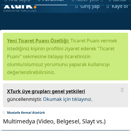
Giriş yap
Kayıt ol
Yeni Ticaret Puanı Özelliği:
Ticaret Puanı vermek
istediğiniz kişinin profilini ziyaret ederek "Ticaret
Puanı" sekmesine tıklayıp ticaretinizin
olumlu/olumsuz yorumunu yaparak kullanıcıyı
değerlendirebilirsiniz.
XTurk üye grupları genel yetkileri
güncellenmiştir.
Okumak için tıklayınız.
Mustafa Kemal Atatürk
Multimedya (Video, Belgesel, Slayt vs.)