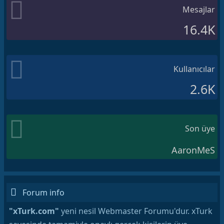
Mesajlar
16.4K
Kullanıcılar
2.6K
Son üye
AaronMeS
Forum info
"xTurk.com"
yeni nesil Webmaster Forumu'dur. xTurk