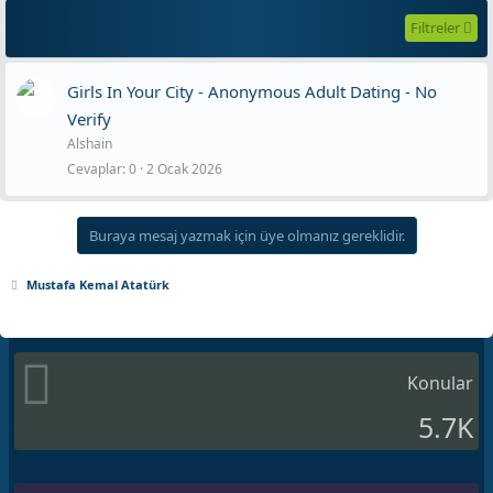
Filtreler
Girls In Your City - Anonymous Adult Dating - No
Verify
Alshain
Cevaplar
0
2 Ocak 2026
Buraya mesaj yazmak için üye olmanız gereklidir.
Mustafa Kemal Atatürk
Konular
5.7K