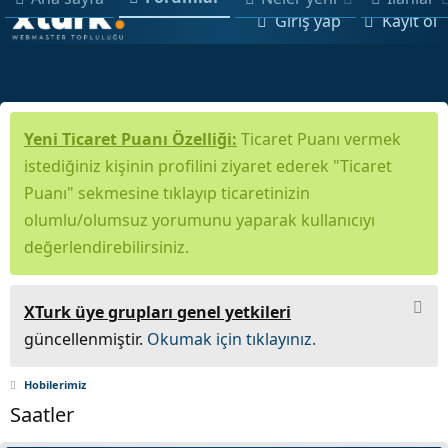
Giriş yap
Kayıt ol
Yeni Ticaret Puanı Özelliği:
Ticaret Puanı vermek
istediğiniz kişinin profilini ziyaret ederek "Ticaret
Puanı" sekmesine tıklayıp ticaretinizin
olumlu/olumsuz yorumunu yaparak kullanıcıyı
değerlendirebilirsiniz.
XTurk üye grupları genel yetkileri
güncellenmiştir.
Okumak için tıklayınız.
Hobilerimiz
Saatler