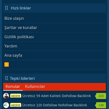
Hızlı linkler
Bize ulaşın
Şartlar ve kurallar
Gizlilik politikası
Yardım
Ana sayfa
R
S
S
Tepki liderleri
Konular
Kullanıcılar
Ücretsiz 59 Adet Kaliteli DoFollow Backlink
223
HEDİYE
Kaynağı Veriyorum.
Ücretsiz 220 Dofollow Nofollow Backlink
149
HEDİYE