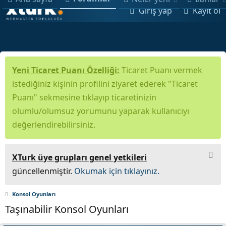
Giriş yap
Kayıt ol
Yeni Ticaret Puanı Özelliği:
Ticaret Puanı vermek
istediğiniz kişinin profilini ziyaret ederek "Ticaret
Puanı" sekmesine tıklayıp ticaretinizin
olumlu/olumsuz yorumunu yaparak kullanıcıyı
değerlendirebilirsiniz.
XTurk üye grupları genel yetkileri
güncellenmiştir.
Okumak için tıklayınız.
Konsol Oyunları
Taşınabilir Konsol Oyunları