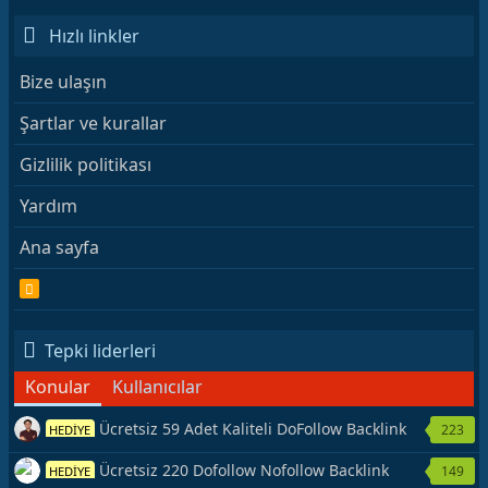
Hızlı linkler
Bize ulaşın
Şartlar ve kurallar
Gizlilik politikası
Yardım
Ana sayfa
R
S
S
Tepki liderleri
Konular
Kullanıcılar
Ücretsiz 59 Adet Kaliteli DoFollow Backlink
223
HEDİYE
Kaynağı Veriyorum.
Ücretsiz 220 Dofollow Nofollow Backlink
149
HEDİYE