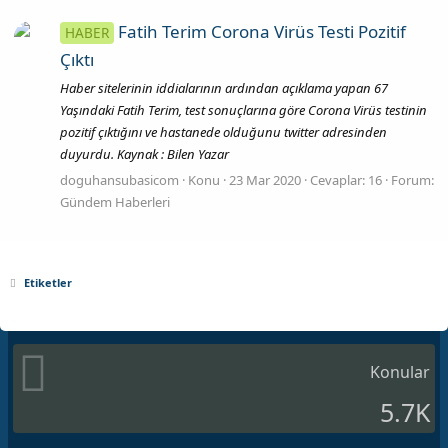
Fatih Terim Corona Virüs Testi Pozitif
HABER
Çıktı
Haber sitelerinin iddialarının ardından açıklama yapan 67
Yaşındaki Fatih Terim, test sonuçlarına göre Corona Virüs testinin
pozitif çıktığını ve hastanede olduğunu twitter adresinden
duyurdu. Kaynak : Bilen Yazar
doguhansubasicom
Konu
23 Mar 2020
Cevaplar: 16
Forum:
Gündem Haberleri
Etiketler
Konular
5.7K