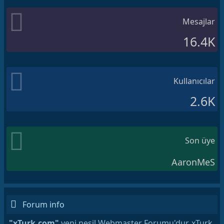
Mesajlar
16.4K
Kullanıcılar
2.6K
Son üye
AaronMeS
Forum info
"xTurk.com"
yeni nesil Webmaster Forumu'dur. xTurk