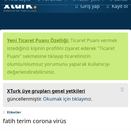
Giriş yap
Kayıt ol
Yeni Ticaret Puanı Özelliği:
Ticaret Puanı vermek
istediğiniz kişinin profilini ziyaret ederek "Ticaret
Puanı" sekmesine tıklayıp ticaretinizin
olumlu/olumsuz yorumunu yaparak kullanıcıyı
değerlendirebilirsiniz.
XTurk üye grupları genel yetkileri
güncellenmiştir.
Okumak için tıklayınız.
Etiketler
fatih terim corona virüs