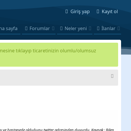
Giriş yap
Kayıt ol
na sayfa
Forumlar
Neler yeni
İlanlar
kmesine tıklayıp ticaretinizin olumlu/olumsuz
ığını ve hastanede olduğunu twitter adresinden duyurdu. Kaynak : Bilen