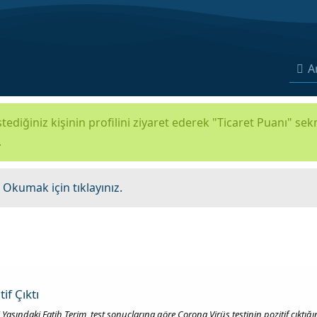
A
tediğiniz kişinin profilini ziyaret ederek "Ticaret Puanı" se
.
.
Okumak için tıklayınız.
if Çıktı
Yaşındaki Fatih Terim, test sonuçlarına göre Corona Virüs testinin pozitif çıkt