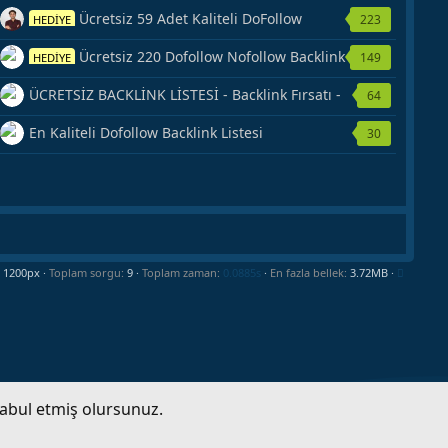
Ücretsiz 59 Adet Kaliteli DoFollow
223
HEDİYE
Backlink Kaynağı Veriyorum.
Ücretsiz 220 Dofollow Nofollow Backlink
149
HEDİYE
Veriyorum
ÜCRETSİZ BACKLİNK LİSTESİ - Backlink Fırsatı -
64
Hemen Yetiş!
En Kaliteli Dofollow Backlink Listesi
30
Toplam sorgu
9
Toplam zaman
0.0885s
En fazla bellek
3.72MB
kabul etmiş olursunuz.