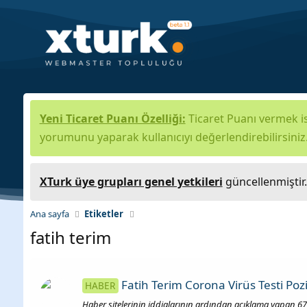
Yeni Ticaret Puanı Özelliği:
Ticaret Puanı vermek is
yorumunu yaparak kullanıcıyı değerlendirebilirsiniz
XTurk üye grupları genel yetkileri
güncellenmiştir
Ana sayfa
Etiketler
fatih terim
Fatih Terim Corona Virüs Testi Pozit
HABER
Haber sitelerinin iddialarının ardından açıklama yapan 67 