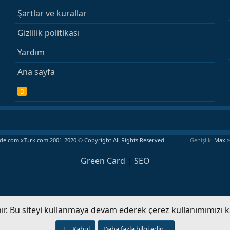
Şartlar ve kurallar
Gizlilik politikası
Yardım
Ana sayfa
R
S
S
e.com xTurk.com 2001-2020 © Copyright All Rights Reserved.
Genişlik
Green Card
|
SEO
anır. Bu siteyi kullanmaya devam ederek çerez kullanımımızı 
Kabul
Daha fazla bilgi edin…