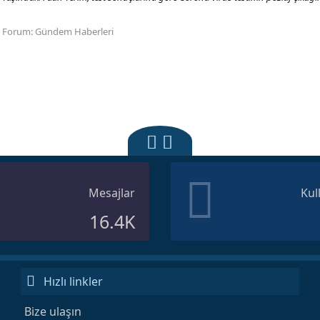
Forum:
Gündem Haberleri
Mesajlar
Kul
16.4K
Hızlı linkler
Bize ulaşın