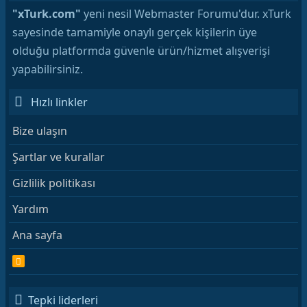
"xTurk.com"
yeni nesil Webmaster Forumu'dur. xTurk
sayesinde tamamiyle onaylı gerçek kişilerin üye
olduğu platformda güvenle ürün/hizmet alışverişi
yapabilirsiniz.
Hızlı linkler
Bize ulaşın
Şartlar ve kurallar
Gizlilik politikası
Yardım
Ana sayfa
R
S
S
Tepki liderleri