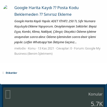
Google Harita Kaydı ?? Posta Kodu
Beklemeden ?? Sınırsız Ekleme
Google Harita Kaydı Yapılır. ADET FİYATI: 250 TL Sıfır Numara
Koşuluyla Ekleme Yapıyorum. Onaylanmayan Sektörler: Beyaz
Eşya, Kombi, Klima, Nakliyat, Çilingir, Otoçekici Ödeme işletme
onayından sonra alınır. Ödeme işleminden sonra devir işlemi
yapılır. Lütfen Whatsapp'tan İletişime Geçiniz...
melodix
Konu
13 Kas 2021
Cevaplar: 0
Forum:
Google My
Business (Benim İşletmem)
Etiketler
Konular
5.7K