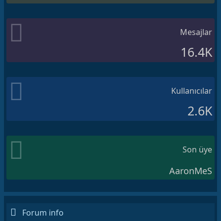
Mesajlar
16.4K
Kullanıcılar
2.6K
Son üye
AaronMeS
Forum info