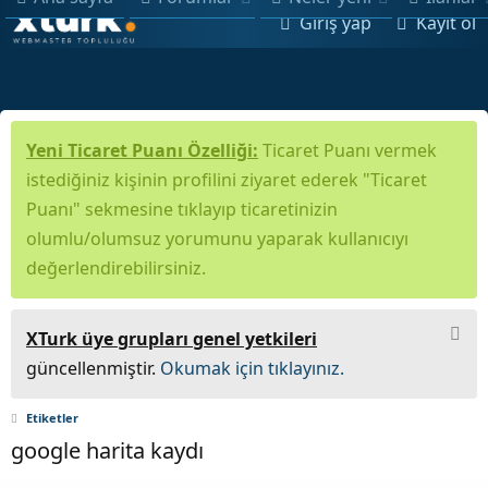
Giriş yap
Kayıt ol
Yeni Ticaret Puanı Özelliği:
Ticaret Puanı vermek
istediğiniz kişinin profilini ziyaret ederek "Ticaret
Puanı" sekmesine tıklayıp ticaretinizin
olumlu/olumsuz yorumunu yaparak kullanıcıyı
değerlendirebilirsiniz.
XTurk üye grupları genel yetkileri
güncellenmiştir.
Okumak için tıklayınız.
Etiketler
google harita kaydı