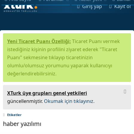
Giriş yap
Kayıt ol
Yeni Ticaret Puanı Özelliği:
Ticaret Puanı vermek
istediğiniz kişinin profilini ziyaret ederek "Ticaret
Puanı" sekmesine tıklayıp ticaretinizin
olumlu/olumsuz yorumunu yaparak kullanıcıyı
değerlendirebilirsiniz.
XTurk üye grupları genel yetkileri
güncellenmiştir.
Okumak için tıklayınız.
Etiketler
haber yazılımı