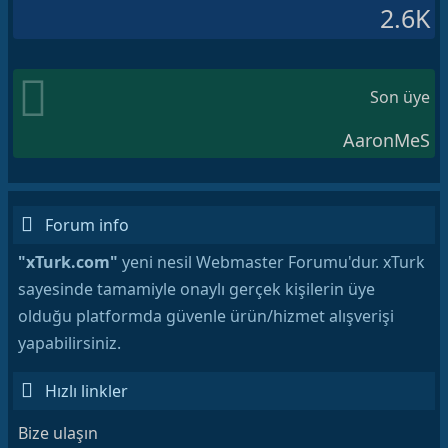
2.6K
Son üye
AaronMeS
Forum info
"xTurk.com"
yeni nesil Webmaster Forumu'dur. xTurk
sayesinde tamamiyle onaylı gerçek kişilerin üye
olduğu platformda güvenle ürün/hizmet alışverişi
yapabilirsiniz.
Hızlı linkler
Bize ulaşın