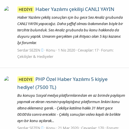
Haber Yazılımı çekilişi CANLI YAYIN
HEDİYE
Haber Yazılımı çekiliş sonuçları için bu gece Seo Analiz grubunda
CANLI YAYIN yapacağız. Daha şeffaf olması bakımından böyle bir
tercihte bulunduk. Seo Analiz grubunda bu konu hakkında da
duyuru yaptık. Umarım gerçekten çok ihtiyacı olan 5 kişi kazanır.
İyi forumlar.
Serdar SEZEN
Konu
1 Nis 2020
Cevaplar: 17
Forum:
Çekilişler & Hediyeler
PHP Özel Haber Yazılımı 5 kişiye
HEDİYE
hediye! (7500 TL)
Bu konuyu Sosyal medya platformlarından en az birinde paylaşım
yapmak ve ekran resmini+paylaştığınız platformun linkini konu
altına eklemeniz gerek. - Çekilişe katılma hakkı 31 Mart gece
00:00'da sonra erecektir. - Çekiliş sonuçları video kaydı ile birlikte
ayrı bir konu açılarak...
Serdar SEZEN
Konu
21 Mar 2020
Cevaplar: 170
Forum: