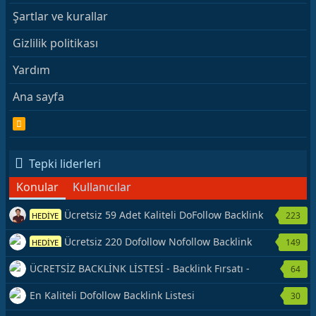
Şartlar ve kurallar
Gizlilik politikası
Yardım
Ana sayfa
R
S
S
Tepki liderleri
Konular
Kullanıcılar
Ücretsiz 59 Adet Kaliteli DoFollow Backlink
223
HEDİYE
Kaynağı Veriyorum.
Ücretsiz 220 Dofollow Nofollow Backlink
149
HEDİYE
Veriyorum
ÜCRETSİZ BACKLİNK LİSTESİ - Backlink Fırsatı -
64
Hemen Yetiş!
En Kaliteli Dofollow Backlink Listesi
30