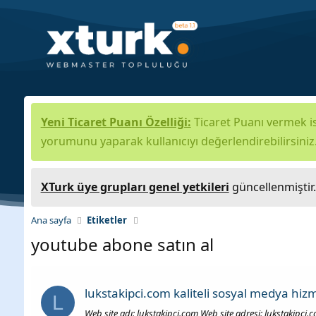
Yeni Ticaret Puanı Özelliği:
Ticaret Puanı vermek is
yorumunu yaparak kullanıcıyı değerlendirebilirsiniz
XTurk üye grupları genel yetkileri
güncellenmiştir
Ana sayfa
Etiketler
youtube abone satın al
lukstakipci.com kaliteli sosyal medya hizm
L
Web site adı: lukstakipci.com Web site adresi: lukstakipci.c