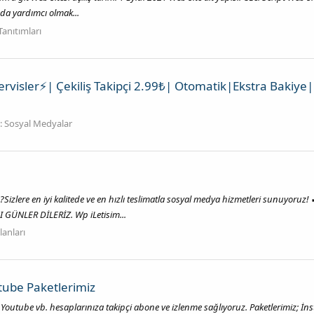
da yardımcı olmak...
Tanıtımları
ervisler⚡| Çekiliş Takipçi 2.99₺| Otomatik|Ekstra Bakiye|
:
Sosyal Medyalar
zlere en iyi kalitede ve en hızlı teslimatla sosyal medya hizmetleri sunuyoruz!
 GÜNLER DİLERİZ. Wp iLetisim...
lanları
tube Paketlerimiz
Youtube vb. hesaplarınıza takipçi abone ve izlenme sağlıyoruz. Paketlerimiz; İn