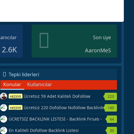
lanıcılar
Son üye
2.6K
AaronMeS
Tepki liderleri
Konular
Kullanıcılar
Ücretsiz 59 Adet Kaliteli DoFollow
223
HEDİYE
Backlink Kaynağı Veriyorum.
Ücretsiz 220 Dofollow Nofollow Backlink
149
HEDİYE
Veriyorum
ÜCRETSİZ BACKLİNK LİSTESİ - Backlink Fırsatı -
64
Hemen Yetiş!
En Kaliteli Dofollow Backlink Listesi
30