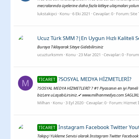
mecralarında üyelerine daha fazla kitleye ulaşmaları yolun
lukstakipci
Konu
6 Eki 2021
Cevaplar: 0
Forum:
Site 
Ucuz Türk SMM ?|En Uygun Hızlı Kaliteli S
Buraya Tıklayarak Siteye Gidebilirsiniz
ucuzturksmm
Konu
23 Mar 2021
Cevaplar: 0
Forum
?SOSYAL MEDYA HİZMETLERİ?
TİCARET
M
?SOSYAL MEDYA HİZMETLERİ? ? #1 Piyasanın en iyi Paneli ?Si
bizLere uLaşabiLirsiniz.✔ www.milhanmedya.com SAGLIKLI
Milhan
Konu
3 Eyl 2020
Cevaplar: 0
Forum:
Hizmet İ
İnstagram Facebook Twitter You
TİCARET
Takipçi Yükleme Servisi olarak İnstagram Twitter Facebook 