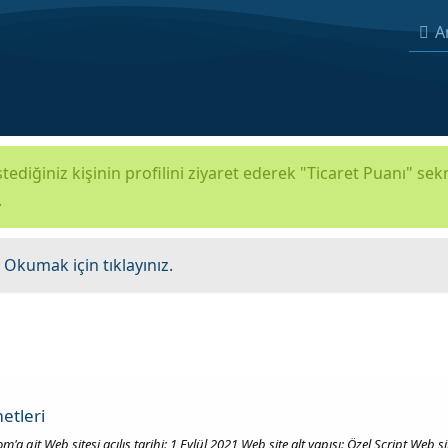
A
tediğiniz kişinin profilini ziyaret ederek "Ticaret Puanı" se
.
.
Okumak için tıklayınız.
etleri
om'a git Web sitesi açılış tarihi: 1 Eylül 2021 Web site alt yapısı: Özel Script We