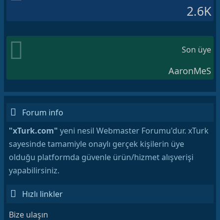
2.6K
Son üye
AaronMeS
Forum info
"xTurk.com"
yeni nesil Webmaster Forumu'dur. xTurk
sayesinde tamamiyle onaylı gerçek kişilerin üye
olduğu platformda güvenle ürün/hizmet alışverişi
yapabilirsiniz.
Hızlı linkler
Bize ulaşın