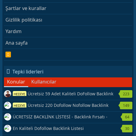
Şartlar ve kurallar
Gizlilik politikası
Yardım
Ana sayfa
R
S
S
Tepki liderleri
Konular
Kullanıcılar
Ücretsiz 59 Adet Kaliteli DoFollow Backlink
223
HEDİYE
Kaynağı Veriyorum.
Ücretsiz 220 Dofollow Nofollow Backlink
149
HEDİYE
Veriyorum
ÜCRETSİZ BACKLİNK LİSTESİ - Backlink Fırsatı -
64
Hemen Yetiş!
En Kaliteli Dofollow Backlink Listesi
30