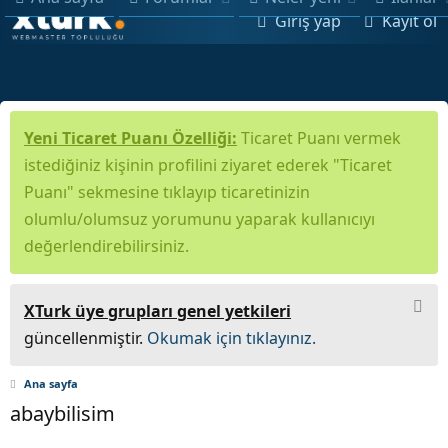
Giriş yap
Kayıt ol
Yeni Ticaret Puanı Özelliği:
Ticaret Puanı vermek
istediğiniz kişinin profilini ziyaret ederek "Ticaret
Puanı" sekmesine tıklayıp ticaretinizin
olumlu/olumsuz yorumunu yaparak kullanıcıyı
değerlendirebilirsiniz.
XTurk üye grupları genel yetkileri
güncellenmiştir.
Okumak için tıklayınız.
Ana sayfa
abaybilisim