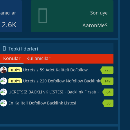
lanıcılar
Son üye
2.6K
AaronMeS
Tepki liderleri
Konular
Kullanıcılar
Ücretsiz 59 Adet Kaliteli DoFollow
223
HEDİYE
Backlink Kaynağı Veriyorum.
Ücretsiz 220 Dofollow Nofollow Backlink
149
HEDİYE
Veriyorum
ÜCRETSİZ BACKLİNK LİSTESİ - Backlink Fırsatı -
64
Hemen Yetiş!
En Kaliteli Dofollow Backlink Listesi
30