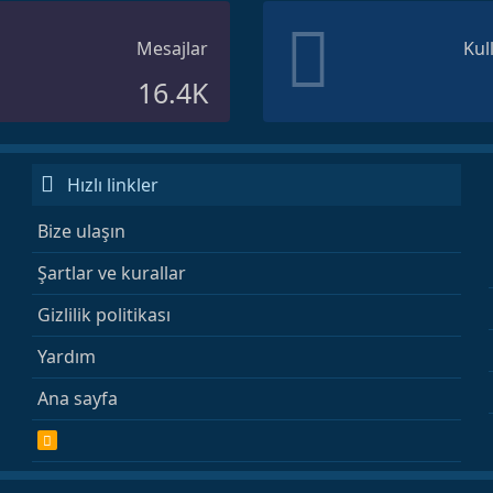
Mesajlar
Kul
16.4K
Hızlı linkler
Bize ulaşın
Şartlar ve kurallar
Gizlilik politikası
Yardım
Ana sayfa
R
S
S