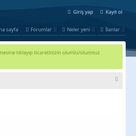
Giriş yap
Kayıt ol
na sayfa
Forumlar
Neler yeni
İlanlar
kmesine tıklayıp ticaretinizin olumlu/olumsuz