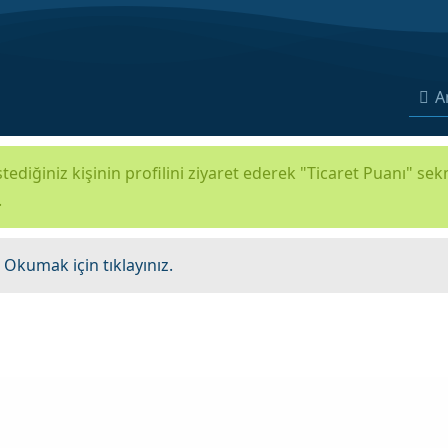
A
tediğiniz kişinin profilini ziyaret ederek "Ticaret Puanı" se
.
.
Okumak için tıklayınız.