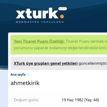
Yeni Ticaret Puanı Özelliği:
Ticaret Puanı vermek is
yorumunu yaparak kullanıcıyı değerlendirebilirsiniz
XTurk üye grupları genel yetkileri
güncellenmiştir
Ana sayfa
ahmetkirik
Doğum günü
19 Haz 1982 (Yaş: 44)