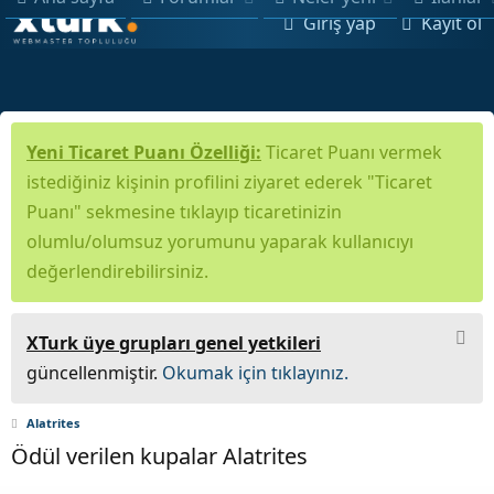
Giriş yap
Kayıt ol
Yeni Ticaret Puanı Özelliği:
Ticaret Puanı vermek
istediğiniz kişinin profilini ziyaret ederek "Ticaret
Puanı" sekmesine tıklayıp ticaretinizin
olumlu/olumsuz yorumunu yaparak kullanıcıyı
değerlendirebilirsiniz.
XTurk üye grupları genel yetkileri
güncellenmiştir.
Okumak için tıklayınız.
Alatrites
Ödül verilen kupalar Alatrites