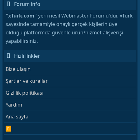
Forum info
"xTurk.com"
yeni nesil Webmaster Forumu'dur. xTurk
sayesinde tamamiyle onaylı gerçek kişilerin üye
olduğu platformda güvenle ürün/hizmet alışverişi
yapabilirsiniz.
Hızlı linkler
Bize ulaşın
Şartlar ve kurallar
Gizlilik politikası
Yardım
Ana sayfa
R
S
S