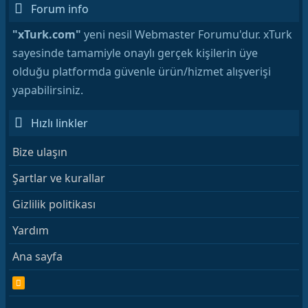
Forum info
"xTurk.com"
yeni nesil Webmaster Forumu'dur. xTurk
sayesinde tamamiyle onaylı gerçek kişilerin üye
olduğu platformda güvenle ürün/hizmet alışverişi
yapabilirsiniz.
Hızlı linkler
Bize ulaşın
Şartlar ve kurallar
Gizlilik politikası
Yardım
Ana sayfa
R
S
S