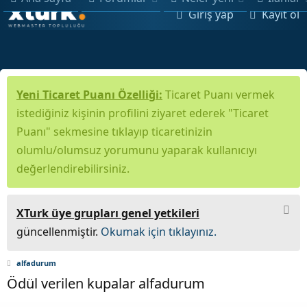
Giriş yap
Kayıt ol
Yeni Ticaret Puanı Özelliği:
Ticaret Puanı vermek
istediğiniz kişinin profilini ziyaret ederek "Ticaret
Puanı" sekmesine tıklayıp ticaretinizin
olumlu/olumsuz yorumunu yaparak kullanıcıyı
değerlendirebilirsiniz.
XTurk üye grupları genel yetkileri
güncellenmiştir.
Okumak için tıklayınız.
alfadurum
Ödül verilen kupalar alfadurum