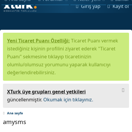
Giriş yap
Kayıt ol
Yeni Ticaret Puanı Özelliği:
Ticaret Puanı vermek
istediğiniz kişinin profilini ziyaret ederek "Ticaret
Puanı" sekmesine tıklayıp ticaretinizin
olumlu/olumsuz yorumunu yaparak kullanıcıyı
değerlendirebilirsiniz.
XTurk üye grupları genel yetkileri
güncellenmiştir.
Okumak için tıklayınız.
Ana sayfa
amysms