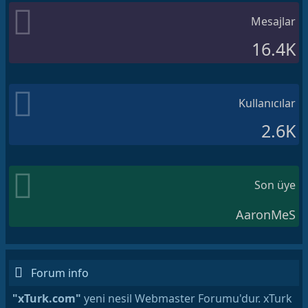
Mesajlar
16.4K
Kullanıcılar
2.6K
Son üye
AaronMeS
Forum info
"xTurk.com"
yeni nesil Webmaster Forumu'dur. xTurk