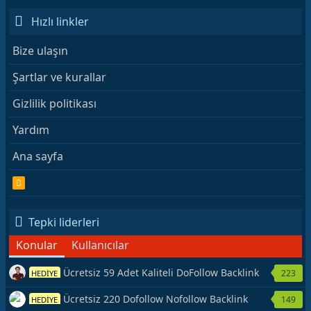
Hızlı linkler
Bize ulaşın
Şartlar ve kurallar
Gizlilik politikası
Yardım
Ana sayfa
R
S
S
Tepki liderleri
Konular
Kullanıcılar
Ücretsiz 59 Adet Kaliteli DoFollow Backlink
223
HEDİYE
Kaynağı Veriyorum.
Ücretsiz 220 Dofollow Nofollow Backlink
149
HEDİYE