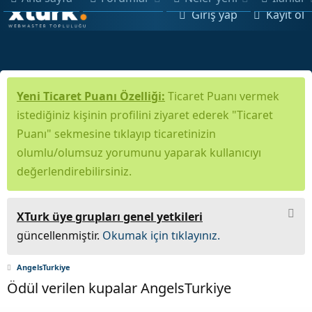
Giriş yap
Kayıt ol
Yeni Ticaret Puanı Özelliği:
Ticaret Puanı vermek
istediğiniz kişinin profilini ziyaret ederek "Ticaret
Puanı" sekmesine tıklayıp ticaretinizin
olumlu/olumsuz yorumunu yaparak kullanıcıyı
değerlendirebilirsiniz.
XTurk üye grupları genel yetkileri
güncellenmiştir.
Okumak için tıklayınız.
AngelsTurkiye
Ödül verilen kupalar AngelsTurkiye