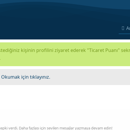
A
tediğiniz kişinin profilini ziyaret ederek "Ticaret Puanı" se
.
.
Okumak için tıklayınız.
tepki verdi. Daha fazlası için sevilen mesajlar yazmaya devam edin!