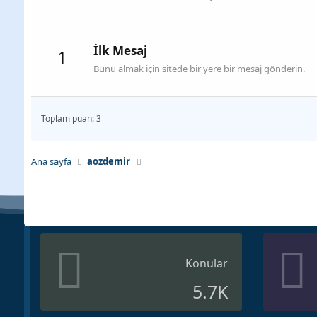
İlk Mesaj
1
Bunu almak için sitede bir yere bir mesaj gönderin.
Toplam puan: 3
Ana sayfa
aozdemir
Konular
5.7K