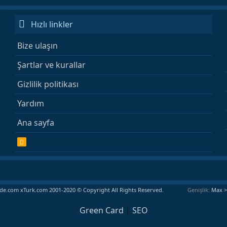
Hızlı linkler
Bize ulaşın
Şartlar ve kurallar
Gizlilik politikası
Yardım
Ana sayfa
R
S
S
e.com xTurk.com 2001-2020 © Copyright All Rights Reserved.
Genişlik
Green Card
|
SEO