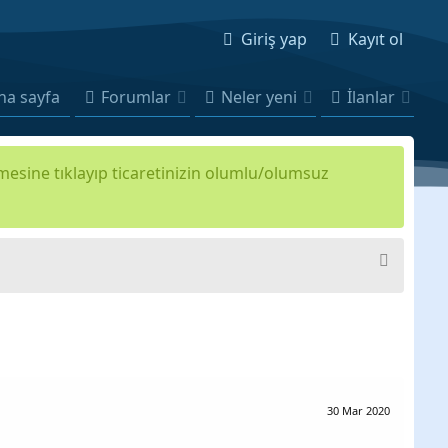
Giriş yap
Kayıt ol
na sayfa
Forumlar
Neler yeni
İlanlar
kmesine tıklayıp ticaretinizin olumlu/olumsuz
30 Mar 2020