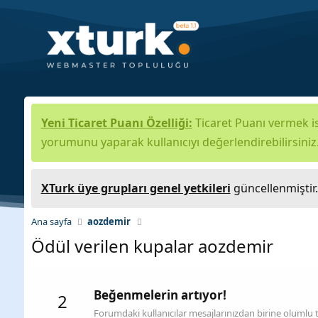
Yeni Ticaret Puanı Özelliği:
Ticaret Puanı vermek is
yorumunu yaparak kullanıcıyı değerlendirebilirsiniz
XTurk üye grupları genel yetkileri
güncellenmiştir
Ana sayfa
aozdemir
Ödül verilen kupalar aozdemir
Beğenmelerin artıyor!
2
Forumdaki kullanıcılar mesajlarınızdan birine olumlu 