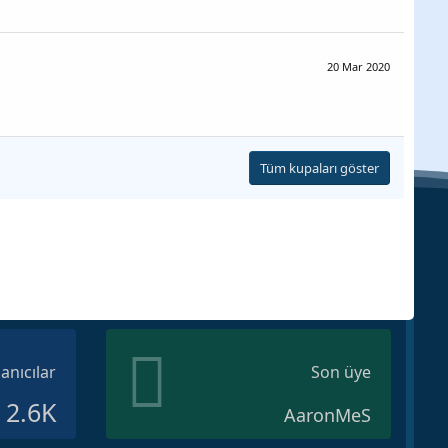
20 Mar 2020
Tüm kupaları göster
lanıcılar
Son üye
2.6K
AaronMeS