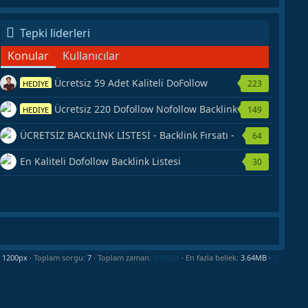
Tepki liderleri
Konular
Kullanıcılar
Ücretsiz 59 Adet Kaliteli DoFollow
223
HEDİYE
Backlink Kaynağı Veriyorum.
Ücretsiz 220 Dofollow Nofollow Backlink
149
HEDİYE
Veriyorum
ÜCRETSİZ BACKLİNK LİSTESİ - Backlink Fırsatı -
64
Hemen Yetiş!
En Kaliteli Dofollow Backlink Listesi
30
Toplam sorgu
7
Toplam zaman
0.0805s
En fazla bellek
3.64MB