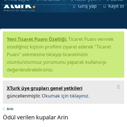
Giriş yap
Kayıt ol
Yeni Ticaret Puanı Özelliği:
Ticaret Puanı vermek
istediğiniz kişinin profilini ziyaret ederek "Ticaret
Puanı" sekmesine tıklayıp ticaretinizin
olumlu/olumsuz yorumunu yaparak kullanıcıyı
değerlendirebilirsiniz.
XTurk üye grupları genel yetkileri
güncellenmiştir.
Okumak için tıklayınız.
Arin
Ödül verilen kupalar Arin