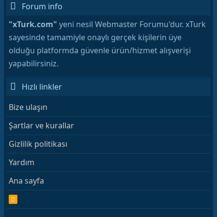
Forum info
"xTurk.com"
yeni nesil Webmaster Forumu'dur. xTurk
sayesinde tamamiyle onaylı gerçek kişilerin üye
olduğu platformda güvenle ürün/hizmet alışverişi
yapabilirsiniz.
Hızlı linkler
Bize ulaşın
Şartlar ve kurallar
Gizlilik politikası
Yardım
Ana sayfa
R
S
S