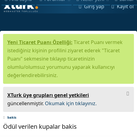
Giriş yap
Kayıt ol
Yeni Ticaret Puanı Özelliği:
Ticaret Puanı vermek
istediğiniz kişinin profilini ziyaret ederek "Ticaret
Puanı" sekmesine tıklayıp ticaretinizin
olumlu/olumsuz yorumunu yaparak kullanıcıyı
değerlendirebilirsiniz.
XTurk üye grupları genel yetkileri
güncellenmiştir.
Okumak için tıklayınız.
bakis
Ödül verilen kupalar bakis