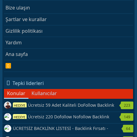
Bize ulaşın
Şartlar ve kurallar
Gizlilik politikası
Yardım
Ana sayfa
R
S
S
Tepki liderleri
Konular
Kullanıcılar
Ücretsiz 59 Adet Kaliteli DoFollow Backlink
223
HEDİYE
Kaynağı Veriyorum.
Ücretsiz 220 Dofollow Nofollow Backlink
149
HEDİYE
Veriyorum
ÜCRETSİZ BACKLİNK LİSTESİ - Backlink Fırsatı -
64
Hemen Yetiş!