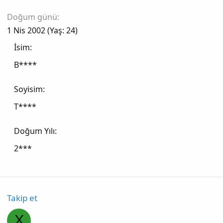
Doğum günü
1 Nis 2002 (Yaş: 24)
İsim
B****
Soyisim
T****
Doğum Yılı
2***
Takip et
X