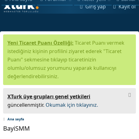
Giriş yap
Kayıt ol
Yeni Ticaret Puanı Özelliği:
Ticaret Puanı vermek
istediğiniz kişinin profilini ziyaret ederek "Ticaret
Puanı" sekmesine tıklayıp ticaretinizin
olumlu/olumsuz yorumunu yaparak kullanıcıyı
değerlendirebilirsiniz.
XTurk üye grupları genel yetkileri
güncellenmiştir.
Okumak için tıklayınız.
Ana sayfa
BayiSMM