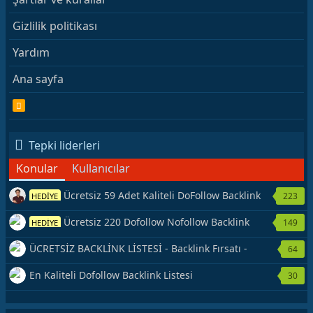
Gizlilik politikası
Yardım
Ana sayfa
R
S
S
Tepki liderleri
Konular
Kullanıcılar
Ücretsiz 59 Adet Kaliteli DoFollow Backlink
223
HEDİYE
Kaynağı Veriyorum.
Ücretsiz 220 Dofollow Nofollow Backlink
149
HEDİYE
Veriyorum
ÜCRETSİZ BACKLİNK LİSTESİ - Backlink Fırsatı -
64
Hemen Yetiş!
En Kaliteli Dofollow Backlink Listesi
30