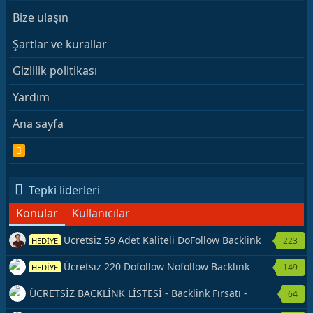
Bize ulaşın
Şartlar ve kurallar
Gizlilik politikası
Yardım
Ana sayfa
R
S
S
Tepki liderleri
Konular
Kullanıcılar
Ücretsiz 59 Adet Kaliteli DoFollow Backlink
223
HEDİYE
Kaynağı Veriyorum.
Ücretsiz 220 Dofollow Nofollow Backlink
149
HEDİYE
Veriyorum
ÜCRETSİZ BACKLİNK LİSTESİ - Backlink Fırsatı -
64
Hemen Yetiş!