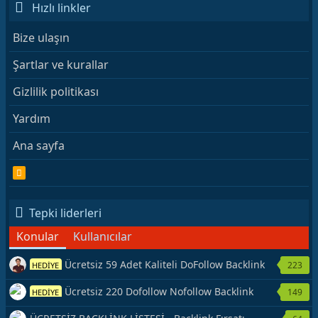
Hızlı linkler
Bize ulaşın
Şartlar ve kurallar
Gizlilik politikası
Yardım
Ana sayfa
R
S
S
Tepki liderleri
Konular
Kullanıcılar
Ücretsiz 59 Adet Kaliteli DoFollow Backlink
223
HEDİYE
Kaynağı Veriyorum.
Ücretsiz 220 Dofollow Nofollow Backlink
149
HEDİYE
Veriyorum