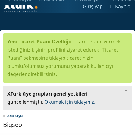
Giriş yap
Kayıt ol
Yeni Ticaret Puanı Özelliği:
Ticaret Puanı vermek
istediğiniz kişinin profilini ziyaret ederek "Ticaret
Puanı" sekmesine tıklayıp ticaretinizin
olumlu/olumsuz yorumunu yaparak kullanıcıyı
değerlendirebilirsiniz.
XTurk üye grupları genel yetkileri
güncellenmiştir.
Okumak için tıklayınız.
Ana sayfa
Bigseo