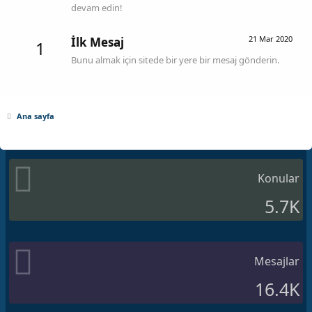
devam edin!
21 Mar 2020
İlk Mesaj
1
Bunu almak için sitede bir yere bir mesaj gönderin.
Ana sayfa
Konular
5.7K
Mesajlar
16.4K