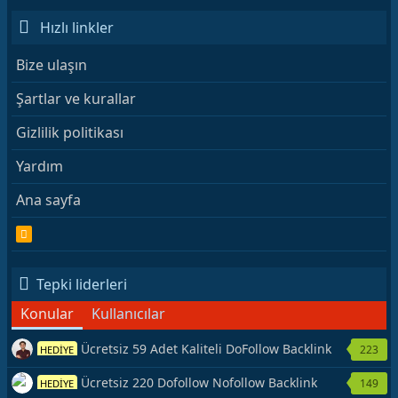
Hızlı linkler
Bize ulaşın
Şartlar ve kurallar
Gizlilik politikası
Yardım
Ana sayfa
R
S
S
Tepki liderleri
Konular
Kullanıcılar
Ücretsiz 59 Adet Kaliteli DoFollow Backlink
223
HEDİYE
Kaynağı Veriyorum.
Ücretsiz 220 Dofollow Nofollow Backlink
149
HEDİYE