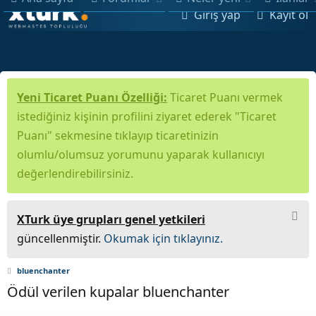
Giriş yap
Kayıt ol
Yeni Ticaret Puanı Özelliği:
Ticaret Puanı vermek
istediğiniz kişinin profilini ziyaret ederek "Ticaret
Puanı" sekmesine tıklayıp ticaretinizin
olumlu/olumsuz yorumunu yaparak kullanıcıyı
değerlendirebilirsiniz.
XTurk üye grupları genel yetkileri
güncellenmiştir.
Okumak için tıklayınız.
bluenchanter
Ödül verilen kupalar bluenchanter