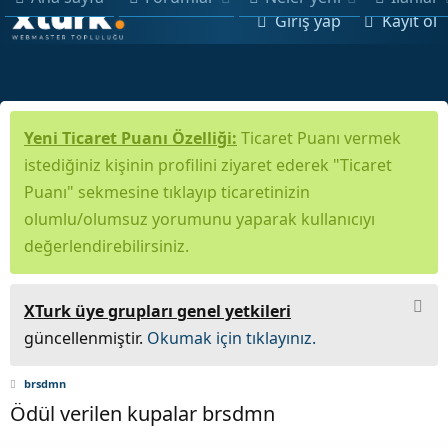
Giriş yap
Kayıt ol
Yeni Ticaret Puanı Özelliği:
Ticaret Puanı vermek
istediğiniz kişinin profilini ziyaret ederek "Ticaret
Puanı" sekmesine tıklayıp ticaretinizin
olumlu/olumsuz yorumunu yaparak kullanıcıyı
değerlendirebilirsiniz.
XTurk üye grupları genel yetkileri
güncellenmiştir.
Okumak için tıklayınız.
brsdmn
Ödül verilen kupalar brsdmn