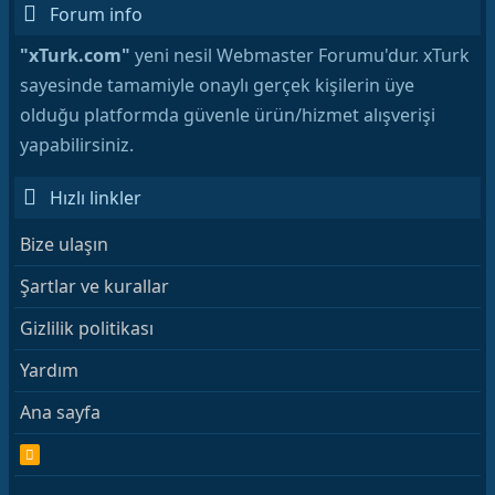
Forum info
"xTurk.com"
yeni nesil Webmaster Forumu'dur. xTurk
sayesinde tamamiyle onaylı gerçek kişilerin üye
olduğu platformda güvenle ürün/hizmet alışverişi
yapabilirsiniz.
Hızlı linkler
Bize ulaşın
Şartlar ve kurallar
Gizlilik politikası
Yardım
Ana sayfa
R
S
S