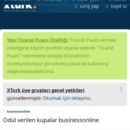
Giriş yap
Kayıt ol
Yeni Ticaret Puanı Özelliği:
Ticaret Puanı vermek
istediğiniz kişinin profilini ziyaret ederek "Ticaret
Puanı" sekmesine tıklayıp ticaretinizin
olumlu/olumsuz yorumunu yaparak kullanıcıyı
değerlendirebilirsiniz.
XTurk üye grupları genel yetkileri
güncellenmiştir.
Okumak için tıklayınız.
businessonline
Ödül verilen kupalar businessonline