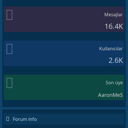
Mesajlar
16.4K
Kullanıcılar
2.6K
Son üye
AaronMeS
Forum info