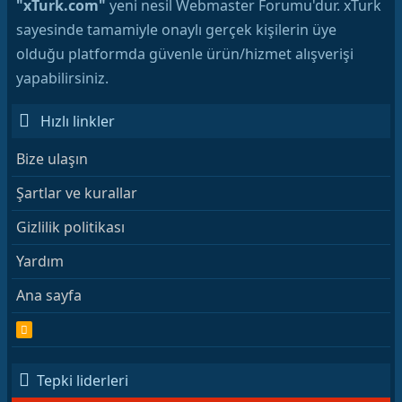
"xTurk.com"
yeni nesil Webmaster Forumu'dur. xTurk
sayesinde tamamiyle onaylı gerçek kişilerin üye
olduğu platformda güvenle ürün/hizmet alışverişi
yapabilirsiniz.
Hızlı linkler
Bize ulaşın
Şartlar ve kurallar
Gizlilik politikası
Yardım
Ana sayfa
R
S
S
Tepki liderleri