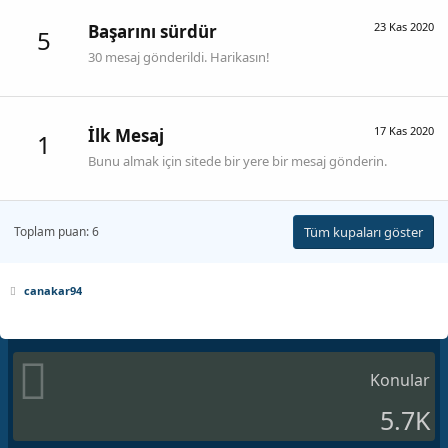
23 Kas 2020
Başarını sürdür
5
30 mesaj gönderildi. Harikasın!
17 Kas 2020
İlk Mesaj
1
Bunu almak için sitede bir yere bir mesaj gönderin.
Toplam puan: 6
Tüm kupaları göster
canakar94
Konular
5.7K