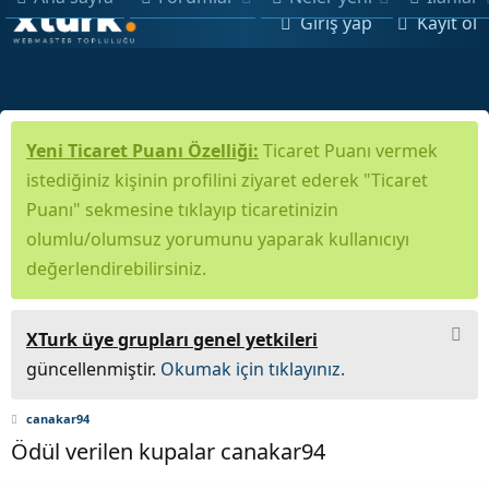
Giriş yap
Kayıt ol
Yeni Ticaret Puanı Özelliği:
Ticaret Puanı vermek
istediğiniz kişinin profilini ziyaret ederek "Ticaret
Puanı" sekmesine tıklayıp ticaretinizin
olumlu/olumsuz yorumunu yaparak kullanıcıyı
değerlendirebilirsiniz.
XTurk üye grupları genel yetkileri
güncellenmiştir.
Okumak için tıklayınız.
canakar94
Ödül verilen kupalar canakar94