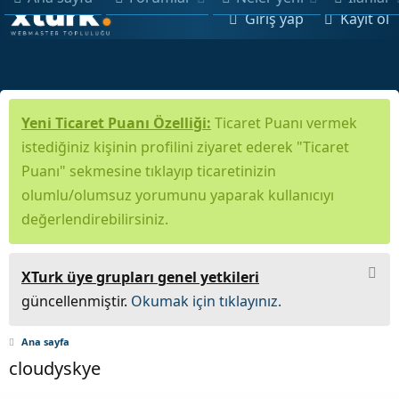
Giriş yap
Kayıt ol
Yeni Ticaret Puanı Özelliği:
Ticaret Puanı vermek
istediğiniz kişinin profilini ziyaret ederek "Ticaret
Puanı" sekmesine tıklayıp ticaretinizin
olumlu/olumsuz yorumunu yaparak kullanıcıyı
değerlendirebilirsiniz.
XTurk üye grupları genel yetkileri
güncellenmiştir.
Okumak için tıklayınız.
Ana sayfa
cloudyskye