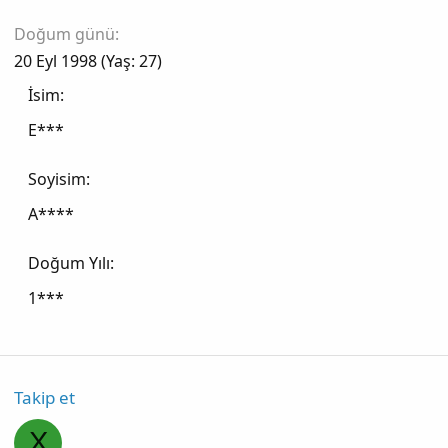
Doğum günü
20 Eyl 1998 (Yaş: 27)
İsim
E***
Soyisim
A****
Doğum Yılı
1***
Takip et
X