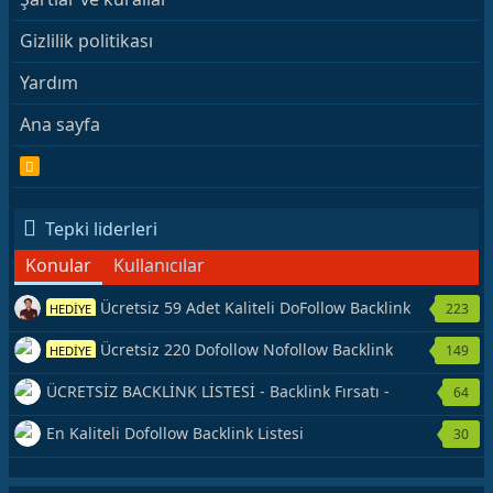
Gizlilik politikası
Yardım
Ana sayfa
R
S
S
Tepki liderleri
Konular
Kullanıcılar
Ücretsiz 59 Adet Kaliteli DoFollow Backlink
223
HEDİYE
Kaynağı Veriyorum.
Ücretsiz 220 Dofollow Nofollow Backlink
149
HEDİYE
Veriyorum
ÜCRETSİZ BACKLİNK LİSTESİ - Backlink Fırsatı -
64
Hemen Yetiş!
En Kaliteli Dofollow Backlink Listesi
30