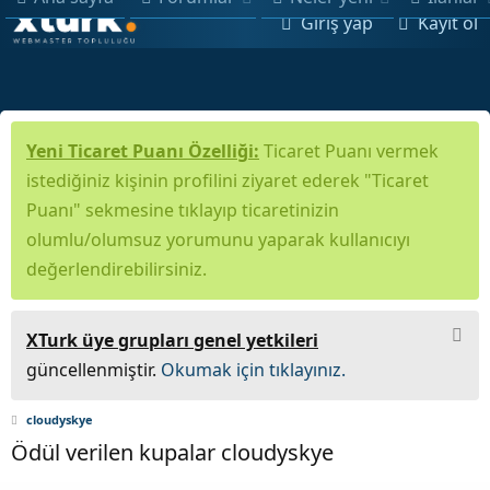
Giriş yap
Kayıt ol
Yeni Ticaret Puanı Özelliği:
Ticaret Puanı vermek
istediğiniz kişinin profilini ziyaret ederek "Ticaret
Puanı" sekmesine tıklayıp ticaretinizin
olumlu/olumsuz yorumunu yaparak kullanıcıyı
değerlendirebilirsiniz.
XTurk üye grupları genel yetkileri
güncellenmiştir.
Okumak için tıklayınız.
cloudyskye
Ödül verilen kupalar cloudyskye