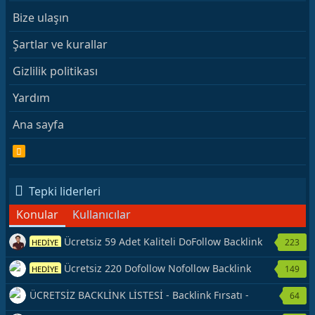
Bize ulaşın
Şartlar ve kurallar
Gizlilik politikası
Yardım
Ana sayfa
R
S
S
Tepki liderleri
Konular
Kullanıcılar
Ücretsiz 59 Adet Kaliteli DoFollow Backlink
223
HEDİYE
Kaynağı Veriyorum.
Ücretsiz 220 Dofollow Nofollow Backlink
149
HEDİYE
Veriyorum
ÜCRETSİZ BACKLİNK LİSTESİ - Backlink Fırsatı -
64
Hemen Yetiş!