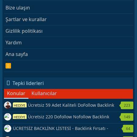
Bize ulaşın
Şartlar ve kurallar
Gizlilik politikası
Yardım
Ana sayfa
R
S
S
Tepki liderleri
Konular
Kullanıcılar
Ücretsiz 59 Adet Kaliteli DoFollow Backlink
223
HEDİYE
Kaynağı Veriyorum.
Ücretsiz 220 Dofollow Nofollow Backlink
149
HEDİYE
Veriyorum
ÜCRETSİZ BACKLİNK LİSTESİ - Backlink Fırsatı -
64
Hemen Yetiş!