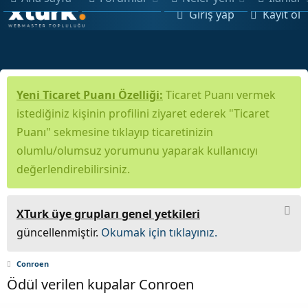
Giriş yap
Kayıt ol
Yeni Ticaret Puanı Özelliği:
Ticaret Puanı vermek
istediğiniz kişinin profilini ziyaret ederek "Ticaret
Puanı" sekmesine tıklayıp ticaretinizin
olumlu/olumsuz yorumunu yaparak kullanıcıyı
değerlendirebilirsiniz.
XTurk üye grupları genel yetkileri
güncellenmiştir.
Okumak için tıklayınız.
Conroen
Ödül verilen kupalar Conroen