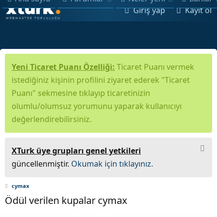
Giriş yap
Kayıt ol
Yeni Ticaret Puanı Özelliği:
Ticaret Puanı vermek
istediğiniz kişinin profilini ziyaret ederek "Ticaret
Puanı" sekmesine tıklayıp ticaretinizin
olumlu/olumsuz yorumunu yaparak kullanıcıyı
değerlendirebilirsiniz.
XTurk üye grupları genel yetkileri
güncellenmiştir.
Okumak için tıklayınız.
cymax
Ödül verilen kupalar cymax