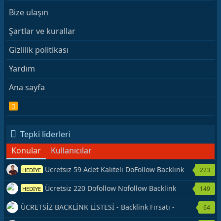
Bize ulaşın
Şartlar ve kurallar
Gizlilik politikası
Yardım
Ana sayfa
R
S
S
Tepki liderleri
Konular
Kullanıcılar
Ücretsiz 59 Adet Kaliteli DoFollow Backlink
223
HEDİYE
Kaynağı Veriyorum.
Ücretsiz 220 Dofollow Nofollow Backlink
149
HEDİYE
Veriyorum
ÜCRETSİZ BACKLİNK LİSTESİ - Backlink Fırsatı -
64
Hemen Yetiş!