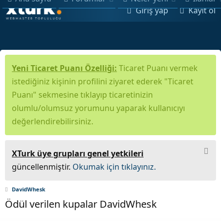
Giriş yap
Kayıt ol
Yeni Ticaret Puanı Özelliği:
Ticaret Puanı vermek
istediğiniz kişinin profilini ziyaret ederek "Ticaret
Puanı" sekmesine tıklayıp ticaretinizin
olumlu/olumsuz yorumunu yaparak kullanıcıyı
değerlendirebilirsiniz.
XTurk üye grupları genel yetkileri
güncellenmiştir.
Okumak için tıklayınız.
DavidWhesk
Ödül verilen kupalar DavidWhesk