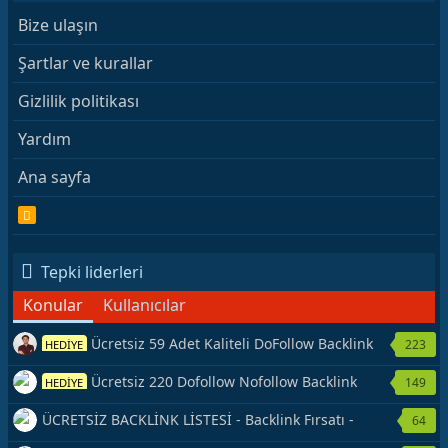
Bize ulaşın
Şartlar ve kurallar
Gizlilik politikası
Yardım
Ana sayfa
R
S
S
Tepki liderleri
Konular
Kullanıcılar
Ücretsiz 59 Adet Kaliteli DoFollow Backlink
223
HEDİYE
Kaynağı Veriyorum.
Ücretsiz 220 Dofollow Nofollow Backlink
149
HEDİYE
Veriyorum
ÜCRETSİZ BACKLİNK LİSTESİ - Backlink Fırsatı -
64
Hemen Yetiş!