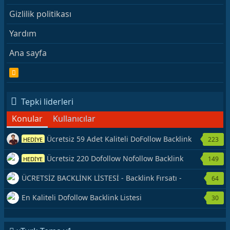
Gizlilik politikası
Yardım
Ana sayfa
R
S
S
Tepki liderleri
Konular
Kullanıcılar
Ücretsiz 59 Adet Kaliteli DoFollow Backlink
223
HEDİYE
Kaynağı Veriyorum.
Ücretsiz 220 Dofollow Nofollow Backlink
149
HEDİYE
Veriyorum
ÜCRETSİZ BACKLİNK LİSTESİ - Backlink Fırsatı -
64
Hemen Yetiş!
En Kaliteli Dofollow Backlink Listesi
30