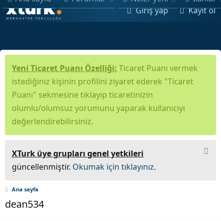
Giriş yap
Kayıt ol
Yeni Ticaret Puanı Özelliği:
Ticaret Puanı vermek
istediğiniz kişinin profilini ziyaret ederek "Ticaret
Puanı" sekmesine tıklayıp ticaretinizin
olumlu/olumsuz yorumunu yaparak kullanıcıyı
değerlendirebilirsiniz.
XTurk üye grupları genel yetkileri
güncellenmiştir.
Okumak için tıklayınız.
Ana sayfa
dean534