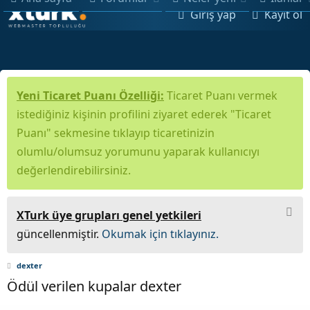
Giriş yap
Kayıt ol
Yeni Ticaret Puanı Özelliği:
Ticaret Puanı vermek
istediğiniz kişinin profilini ziyaret ederek "Ticaret
Puanı" sekmesine tıklayıp ticaretinizin
olumlu/olumsuz yorumunu yaparak kullanıcıyı
değerlendirebilirsiniz.
XTurk üye grupları genel yetkileri
güncellenmiştir.
Okumak için tıklayınız.
dexter
Ödül verilen kupalar dexter