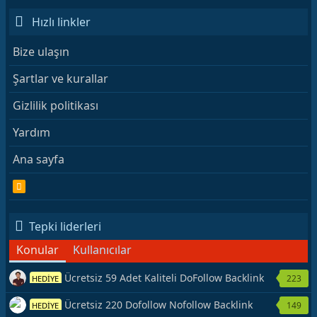
Hızlı linkler
Bize ulaşın
Şartlar ve kurallar
Gizlilik politikası
Yardım
Ana sayfa
R
S
S
Tepki liderleri
Konular
Kullanıcılar
Ücretsiz 59 Adet Kaliteli DoFollow Backlink
223
HEDİYE
Kaynağı Veriyorum.
Ücretsiz 220 Dofollow Nofollow Backlink
149
HEDİYE