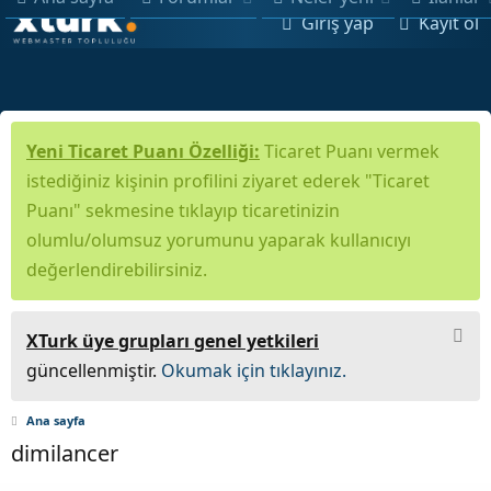
Giriş yap
Kayıt ol
Yeni Ticaret Puanı Özelliği:
Ticaret Puanı vermek
istediğiniz kişinin profilini ziyaret ederek "Ticaret
Puanı" sekmesine tıklayıp ticaretinizin
olumlu/olumsuz yorumunu yaparak kullanıcıyı
değerlendirebilirsiniz.
XTurk üye grupları genel yetkileri
güncellenmiştir.
Okumak için tıklayınız.
Ana sayfa
dimilancer