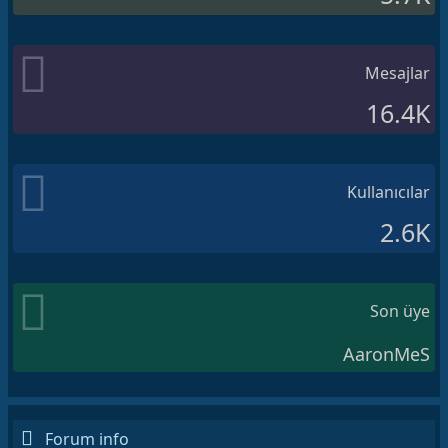
Mesajlar
16.4K
Kullanıcılar
2.6K
Son üye
AaronMeS
Forum info