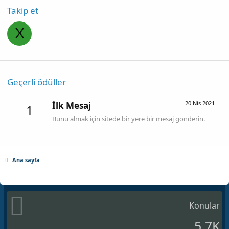
Takip et
X
Geçerli ödüller
20 Nis 2021
İlk Mesaj
1
Bunu almak için sitede bir yere bir mesaj gönderin.
Ana sayfa
Konular
5.7K