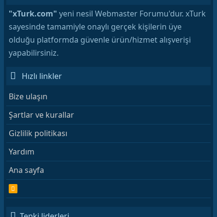
"xTurk.com"
yeni nesil Webmaster Forumu'dur. xTurk
sayesinde tamamiyle onaylı gerçek kişilerin üye
olduğu platformda güvenle ürün/hizmet alışverişi
yapabilirsiniz.
Hızlı linkler
Bize ulaşın
Şartlar ve kurallar
Gizlilik politikası
Yardım
Ana sayfa
R
S
S
Tepki liderleri