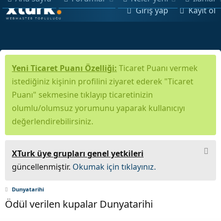
Giriş yap
Kayıt ol
Yeni Ticaret Puanı Özelliği:
Ticaret Puanı vermek
istediğiniz kişinin profilini ziyaret ederek "Ticaret
Puanı" sekmesine tıklayıp ticaretinizin
olumlu/olumsuz yorumunu yaparak kullanıcıyı
değerlendirebilirsiniz.
XTurk üye grupları genel yetkileri
güncellenmiştir.
Okumak için tıklayınız.
Dunyatarihi
Ödül verilen kupalar Dunyatarihi