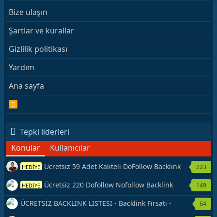
Bize ulaşın
Şartlar ve kurallar
Gizlilik politikası
Yardım
Ana sayfa
R
S
S
Tepki liderleri
Konular
Kullanıcılar
Ücretsiz 59 Adet Kaliteli DoFollow Backlink
223
HEDİYE
Kaynağı Veriyorum.
Ücretsiz 220 Dofollow Nofollow Backlink
149
HEDİYE
Veriyorum
ÜCRETSİZ BACKLİNK LİSTESİ - Backlink Fırsatı -
64
Hemen Yetiş!