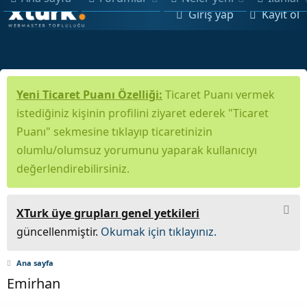
Giriş yap
Kayıt ol
Yeni Ticaret Puanı Özelliği:
Ticaret Puanı vermek
istediğiniz kişinin profilini ziyaret ederek "Ticaret
Puanı" sekmesine tıklayıp ticaretinizin
olumlu/olumsuz yorumunu yaparak kullanıcıyı
değerlendirebilirsiniz.
XTurk üye grupları genel yetkileri
güncellenmiştir.
Okumak için tıklayınız.
Ana sayfa
Emirhan