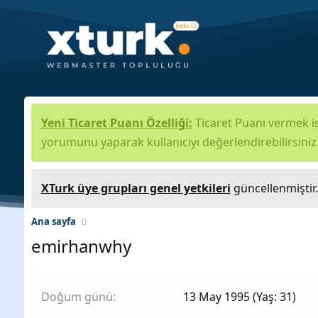
Yeni Ticaret Puanı Özelliği:
Ticaret Puanı vermek is
yorumunu yaparak kullanıcıyı değerlendirebilirsiniz
XTurk üye grupları genel yetkileri
güncellenmiştir
Ana sayfa
emirhanwhy
Doğum günü
13 May 1995 (Yaş: 31)