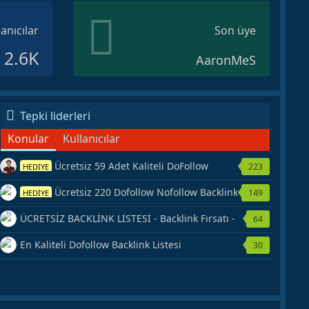
lanıcılar
Son üye
2.6K
AaronMeS
Tepki liderleri
Konular
Kullanıcılar
Ücretsiz 59 Adet Kaliteli DoFollow
223
HEDİYE
Backlink Kaynağı Veriyorum.
Ücretsiz 220 Dofollow Nofollow Backlink
149
HEDİYE
Veriyorum
ÜCRETSİZ BACKLİNK LİSTESİ - Backlink Fırsatı -
64
Hemen Yetiş!
En Kaliteli Dofollow Backlink Listesi
30