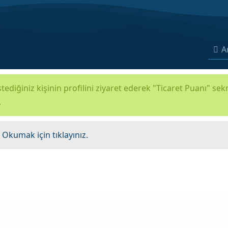
A
tediğiniz kişinin profilini ziyaret ederek "Ticaret Puanı" se
.
.
Okumak için tıklayınız.