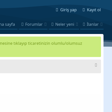
Giriş yap
Kayıt ol
na sayfa
Forumlar
Neler yeni
İlanlar
kmesine tıklayıp ticaretinizin olumlu/olumsuz