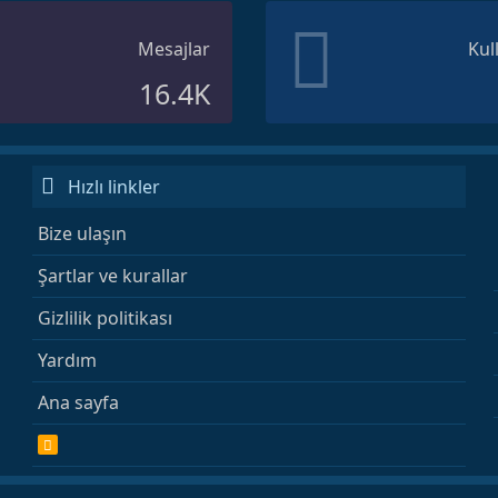
Mesajlar
Kul
16.4K
Hızlı linkler
Bize ulaşın
Şartlar ve kurallar
Gizlilik politikası
Yardım
Ana sayfa
R
S
S