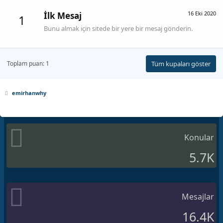
16 Eki 2020
İlk Mesaj
1
Bunu almak için sitede bir yere bir mesaj gönderin.
Toplam puan: 1
Tüm kupaları göster
emirhanwhy
Konular
5.7K
Mesajlar
16.4K