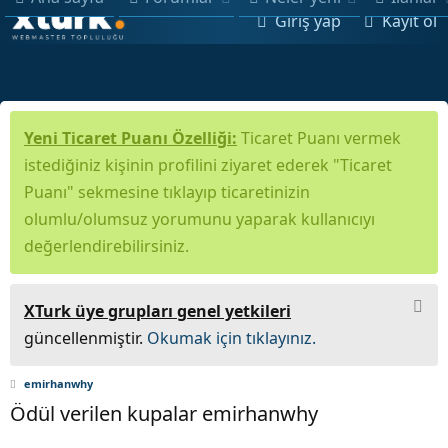
Giriş yap
Kayıt ol
Yeni Ticaret Puanı Özelliği:
Ticaret Puanı vermek
istediğiniz kişinin profilini ziyaret ederek "Ticaret
Puanı" sekmesine tıklayıp ticaretinizin
olumlu/olumsuz yorumunu yaparak kullanıcıyı
değerlendirebilirsiniz.
XTurk üye grupları genel yetkileri
güncellenmiştir.
Okumak için tıklayınız.
emirhanwhy
Ödül verilen kupalar emirhanwhy