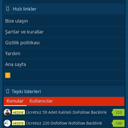
Hızlı linkler
Bize ulaşın
Şartlar ve kurallar
Gizlilik politikası
Yardım
Ana sayfa
R
S
S
Tepki liderleri
Konular
Kullanıcılar
Ücretsiz 59 Adet Kaliteli DoFollow Backlink
223
HEDİYE
Kaynağı Veriyorum.
Ücretsiz 220 Dofollow Nofollow Backlink
149
HEDİYE