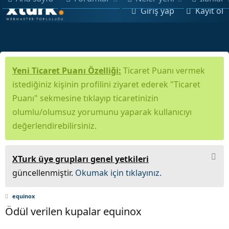
Giriş yap
Kayıt ol
Yeni Ticaret Puanı Özelliği:
Ticaret Puanı vermek
istediğiniz kişinin profilini ziyaret ederek "Ticaret
Puanı" sekmesine tıklayıp ticaretinizin
olumlu/olumsuz yorumunu yaparak kullanıcıyı
değerlendirebilirsiniz.
XTurk üye grupları genel yetkileri
güncellenmiştir.
Okumak için tıklayınız.
equinox
Ödül verilen kupalar equinox