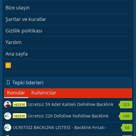
Bize ulaşın
Şartlar ve kurallar
Gizlilik politikası
Yardım
Ana sayfa
R
S
S
Tepki liderleri
Konular
Kullanıcılar
Ücretsiz 59 Adet Kaliteli DoFollow Backlink
223
HEDİYE
Kaynağı Veriyorum.
Ücretsiz 220 Dofollow Nofollow Backlink
149
HEDİYE
Veriyorum
ÜCRETSİZ BACKLİNK LİSTESİ - Backlink Fırsatı -
64
Hemen Yetiş!