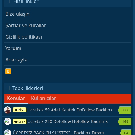
Hızlı linkler
Bize ulaşın
Şartlar ve kurallar
Gizlilik politikası
Yardım
Ana sayfa
R
S
S
Tepki liderleri
Konular
Kullanıcılar
Ücretsiz 59 Adet Kaliteli DoFollow Backlink
223
HEDİYE
Kaynağı Veriyorum.
Ücretsiz 220 Dofollow Nofollow Backlink
149
HEDİYE
Veriyorum
ÜCRETSİZ BACKLİNK LİSTESİ - Backlink Fırsatı -
64