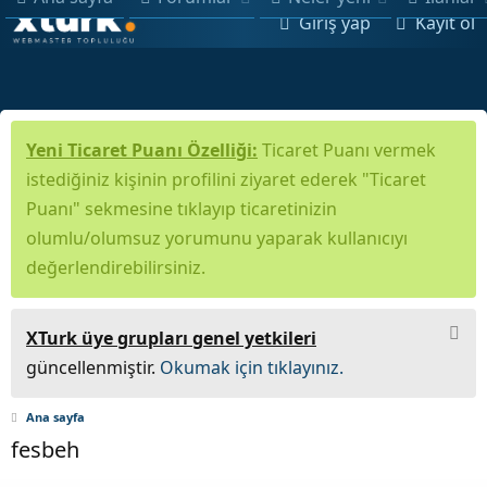
Giriş yap
Kayıt ol
Yeni Ticaret Puanı Özelliği:
Ticaret Puanı vermek
istediğiniz kişinin profilini ziyaret ederek "Ticaret
Puanı" sekmesine tıklayıp ticaretinizin
olumlu/olumsuz yorumunu yaparak kullanıcıyı
değerlendirebilirsiniz.
XTurk üye grupları genel yetkileri
güncellenmiştir.
Okumak için tıklayınız.
Ana sayfa
fesbeh