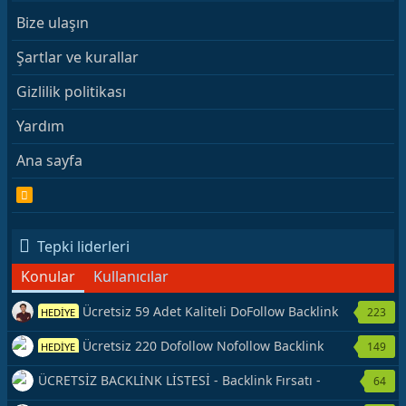
Bize ulaşın
Şartlar ve kurallar
Gizlilik politikası
Yardım
Ana sayfa
R
S
S
Tepki liderleri
Konular
Kullanıcılar
Ücretsiz 59 Adet Kaliteli DoFollow Backlink
223
HEDİYE
Kaynağı Veriyorum.
Ücretsiz 220 Dofollow Nofollow Backlink
149
HEDİYE
Veriyorum
ÜCRETSİZ BACKLİNK LİSTESİ - Backlink Fırsatı -
64
Hemen Yetiş!