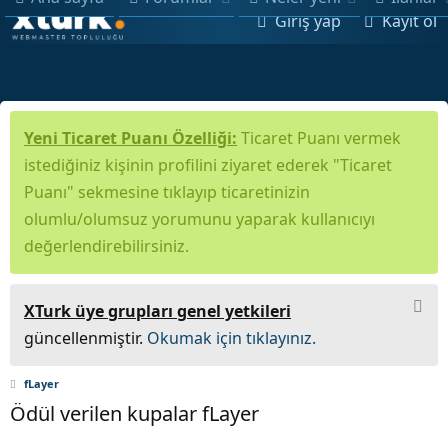
Giriş yap
Kayıt ol
Yeni Ticaret Puanı Özelliği:
Ticaret Puanı vermek
istediğiniz kişinin profilini ziyaret ederek "Ticaret
Puanı" sekmesine tıklayıp ticaretinizin
olumlu/olumsuz yorumunu yaparak kullanıcıyı
değerlendirebilirsiniz.
XTurk üye grupları genel yetkileri
güncellenmiştir.
Okumak için tıklayınız.
fLayer
Ödül verilen kupalar fLayer