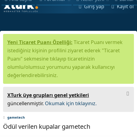
Giriş yap
Kayıt ol
Yeni Ticaret Puanı Özelliği:
Ticaret Puanı vermek
istediğiniz kişinin profilini ziyaret ederek "Ticaret
Puanı" sekmesine tıklayıp ticaretinizin
olumlu/olumsuz yorumunu yaparak kullanıcıyı
değerlendirebilirsiniz.
XTurk üye grupları genel yetkileri
güncellenmiştir.
Okumak için tıklayınız.
gametech
Ödül verilen kupalar gametech