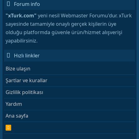
Forum info
"xTurk.com"
yeni nesil Webmaster Forumu'dur. xTurk
sayesinde tamamiyle onaylı gerçek kişilerin üye
olduğu platformda güvenle ürün/hizmet alışverişi
yapabilirsiniz.
Hızlı linkler
Bize ulaşın
Şartlar ve kurallar
Gizlilik politikası
Yardım
Ana sayfa
R
S
S