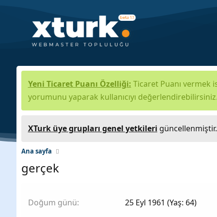
Yeni Ticaret Puanı Özelliği:
Ticaret Puanı vermek is
yorumunu yaparak kullanıcıyı değerlendirebilirsiniz
XTurk üye grupları genel yetkileri
güncellenmiştir
Ana sayfa
gerçek
Doğum günü
25 Eyl 1961 (Yaş: 64)