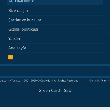
Hızlı linkler
Bize ulaşın
Şartlar ve kurallar
Gizlilik politikası
Yardım
Ana sayfa
R
S
S
e.com xTurk.com 2001-2020 © Copyright All Rights Reserved.
Genişlik
Green Card
|
SEO