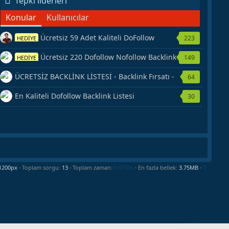
Tepki liderleri
Konular
Kullanıcılar
Ücretsiz 59 Adet Kaliteli DoFollow
223
HEDİYE
Backlink Kaynağı Veriyorum.
Ücretsiz 220 Dofollow Nofollow Backlink
149
HEDİYE
Veriyorum
ÜCRETSİZ BACKLİNK LİSTESİ - Backlink Fırsatı -
64
Hemen Yetiş!
En Kaliteli Dofollow Backlink Listesi
30
Toplam sorgu
13
Toplam zaman
0.0759s
En fazla bellek
3.75MB