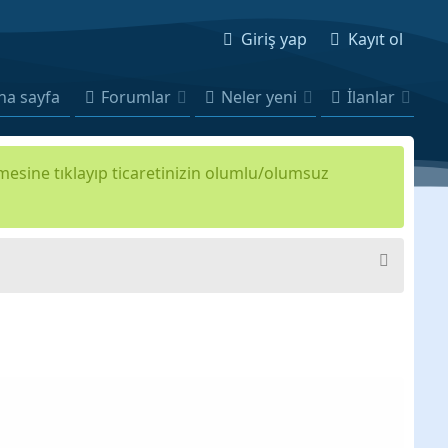
Giriş yap
Kayıt ol
na sayfa
Forumlar
Neler yeni
İlanlar
kmesine tıklayıp ticaretinizin olumlu/olumsuz