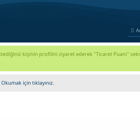
A
tediğiniz kişinin profilini ziyaret ederek "Ticaret Puanı" se
.
.
Okumak için tıklayınız.