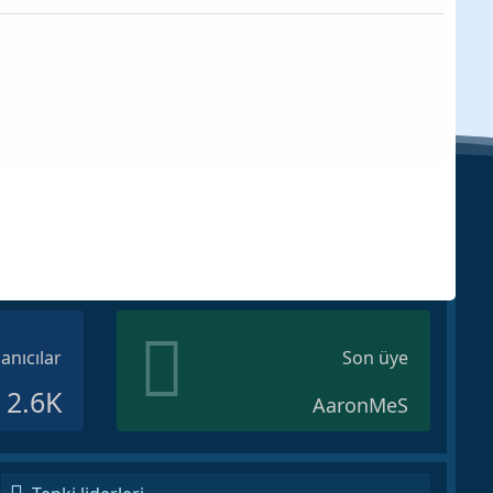
lanıcılar
Son üye
2.6K
AaronMeS