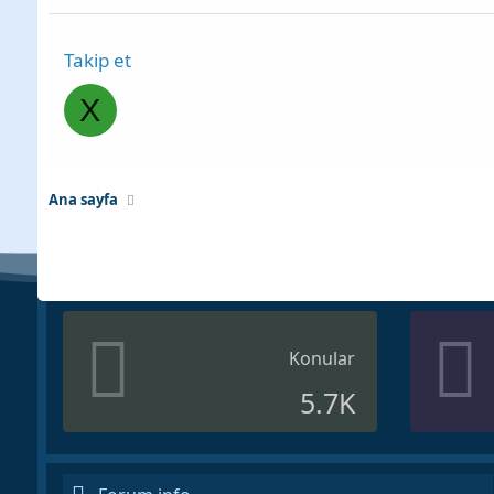
Takip et
X
Ana sayfa
Konular
5.7K