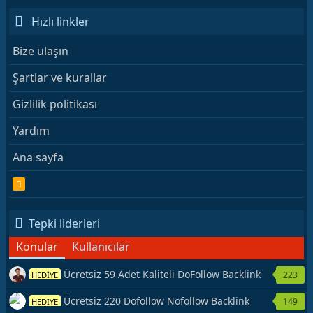
Hızlı linkler
Bize ulaşın
Şartlar ve kurallar
Gizlilik politikası
Yardım
Ana sayfa
R
S
S
Tepki liderleri
Konular
Kullanıcılar
Ücretsiz 59 Adet Kaliteli DoFollow Backlink
223
HEDİYE
Kaynağı Veriyorum.
Ücretsiz 220 Dofollow Nofollow Backlink
149
HEDİYE