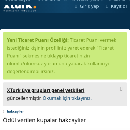
Giriş yap
Kayıt ol
Yeni Ticaret Puanı Özelliği:
Ticaret Puanı vermek
istediğiniz kişinin profilini ziyaret ederek "Ticaret
Puanı" sekmesine tıklayıp ticaretinizin
olumlu/olumsuz yorumunu yaparak kullanıcıyı
değerlendirebilirsiniz.
XTurk üye grupları genel yetkileri
güncellenmiştir.
Okumak için tıklayınız.
hakcaylier
Ödül verilen kupalar hakcaylier