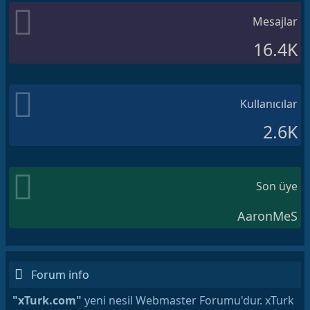
Mesajlar
16.4K
Kullanıcılar
2.6K
Son üye
AaronMeS
Forum info
"xTurk.com"
yeni nesil Webmaster Forumu'dur. xTurk