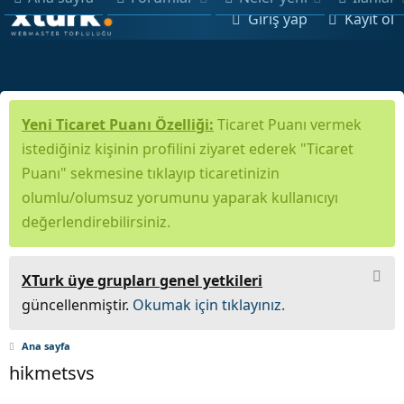
Giriş yap
Kayıt ol
Yeni Ticaret Puanı Özelliği:
Ticaret Puanı vermek
istediğiniz kişinin profilini ziyaret ederek "Ticaret
Puanı" sekmesine tıklayıp ticaretinizin
olumlu/olumsuz yorumunu yaparak kullanıcıyı
değerlendirebilirsiniz.
XTurk üye grupları genel yetkileri
güncellenmiştir.
Okumak için tıklayınız.
Ana sayfa
hikmetsvs