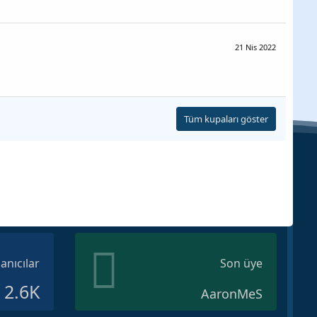
21 Nis 2022
Tüm kupaları göster
lanıcılar
Son üye
2.6K
AaronMeS