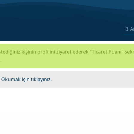
A
tediğiniz kişinin profilini ziyaret ederek "Ticaret Puanı" se
.
.
Okumak için tıklayınız.