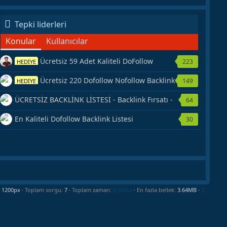
Tepki liderleri
Konular
Kullanıcılar
Ücretsiz 59 Adet Kaliteli DoFollow
223
HEDİYE
Backlink Kaynağı Veriyorum.
Ücretsiz 220 Dofollow Nofollow Backlink
149
HEDİYE
Veriyorum
ÜCRETSİZ BACKLİNK LİSTESİ - Backlink Fırsatı -
64
Hemen Yetiş!
En Kaliteli Dofollow Backlink Listesi
30
Toplam sorgu
7
Toplam zaman
0.0586s
En fazla bellek
3.64MB