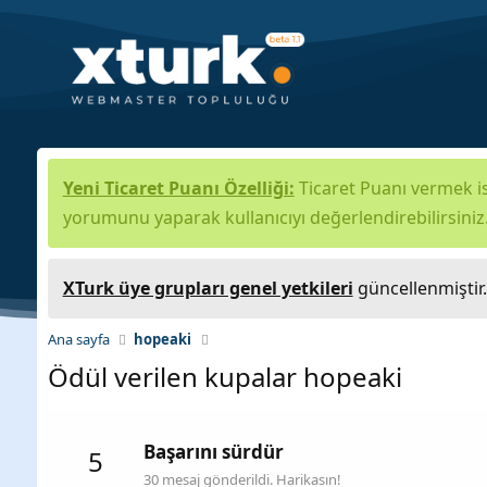
Yeni Ticaret Puanı Özelliği:
Ticaret Puanı vermek is
yorumunu yaparak kullanıcıyı değerlendirebilirsiniz
XTurk üye grupları genel yetkileri
güncellenmiştir
Ana sayfa
hopeaki
Ödül verilen kupalar hopeaki
Başarını sürdür
5
30 mesaj gönderildi. Harikasın!