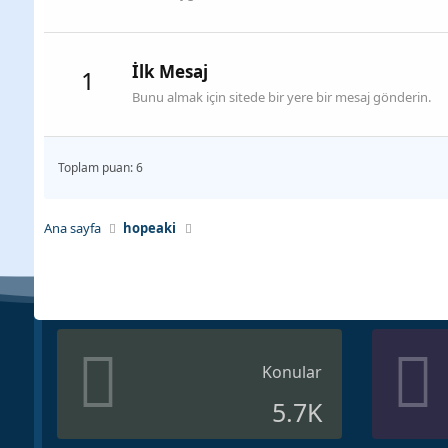
İlk Mesaj
1
Bunu almak için sitede bir yere bir mesaj gönderin.
Toplam puan: 6
Ana sayfa
hopeaki
Konular
5.7K