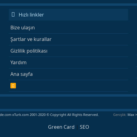
Hızlı linkler
Bize ulaşın
Şartlar ve kurallar
Gizlilik politikası
Yardım
Ana sayfa
R
S
S
e.com xTurk.com 2001-2020 © Copyright All Rights Reserved.
Genişlik
Green Card
|
SEO