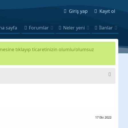
Giriş yap
Kayıt ol
na sayfa
Forumlar
Neler yeni
İlanlar
kmesine tıklayıp ticaretinizin olumlu/olumsuz
17 Eki 2022