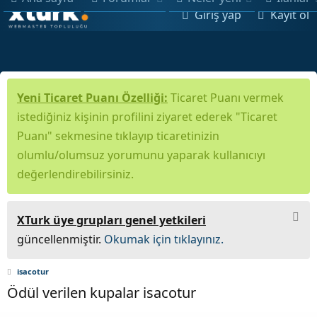
Giriş yap
Kayıt ol
Yeni Ticaret Puanı Özelliği:
Ticaret Puanı vermek
istediğiniz kişinin profilini ziyaret ederek "Ticaret
Puanı" sekmesine tıklayıp ticaretinizin
olumlu/olumsuz yorumunu yaparak kullanıcıyı
değerlendirebilirsiniz.
XTurk üye grupları genel yetkileri
güncellenmiştir.
Okumak için tıklayınız.
isacotur
Ödül verilen kupalar isacotur