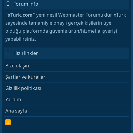
Forum info
"xTurk.com"
yeni nesil Webmaster Forumu'dur. xTurk
sayesinde tamamiyle onaylı gerçek kişilerin üye
olduğu platformda güvenle ürün/hizmet alışverişi
yapabilirsiniz.
Hızlı linkler
Bize ulaşın
Şartlar ve kurallar
Gizlilik politikası
Yardım
Ana sayfa
R
S
S