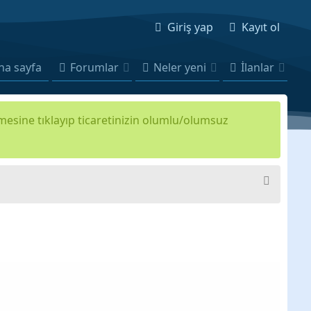
Giriş yap
Kayıt ol
na sayfa
Forumlar
Neler yeni
İlanlar
kmesine tıklayıp ticaretinizin olumlu/olumsuz