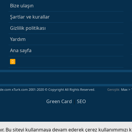
Bize ulaşın
Şartlar ve kurallar
Gizlilik politikası
Yardım
Ana sayfa
R
S
S
e.com xTurk.com 2001-2020 © Copyright All Rights Reserved.
Genişlik
Green Card
|
SEO
anır. Bu siteyi kullanmaya devam ederek çerez kullanımımızı 