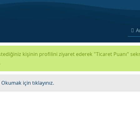
A
tediğiniz kişinin profilini ziyaret ederek "Ticaret Puanı" se
.
.
Okumak için tıklayınız.