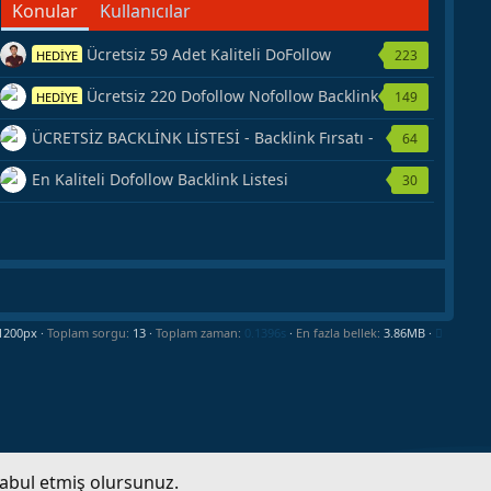
Konular
Kullanıcılar
Ücretsiz 59 Adet Kaliteli DoFollow
223
HEDİYE
Backlink Kaynağı Veriyorum.
Ücretsiz 220 Dofollow Nofollow Backlink
149
HEDİYE
Veriyorum
ÜCRETSİZ BACKLİNK LİSTESİ - Backlink Fırsatı -
64
Hemen Yetiş!
En Kaliteli Dofollow Backlink Listesi
30
Toplam sorgu
13
Toplam zaman
0.1396s
En fazla bellek
3.86MB
kabul etmiş olursunuz.