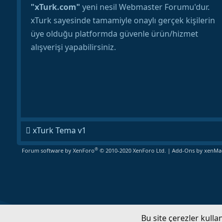
"xTurk.com"
yeni nesil Webmaster Forumu'dur.
xTurk sayesinde tamamiyle onaylı gerçek kişilerin
üye olduğu platformda güvenle ürün/hizmet
alışverişi yapabilirsiniz.
xTurk Tema v1
®
Forum software by XenForo
© 2010-2020 XenForo Ltd.
|
Add-Ons
by xenMad
Bu site çerezler kull