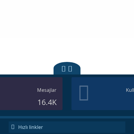
Mesajlar
Kul
16.4K
Hızlı linkler