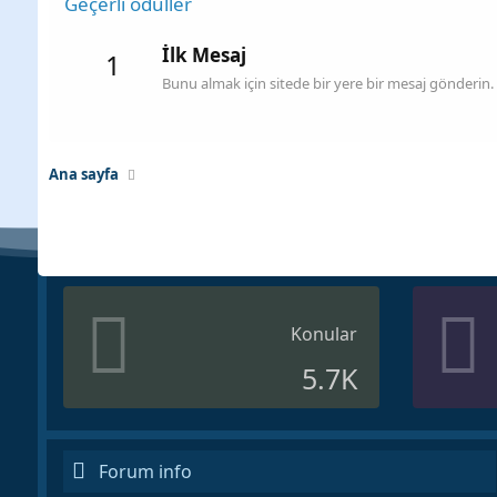
Geçerli ödüller
İlk Mesaj
1
Bunu almak için sitede bir yere bir mesaj gönderin.
Ana sayfa
Konular
5.7K
Forum info