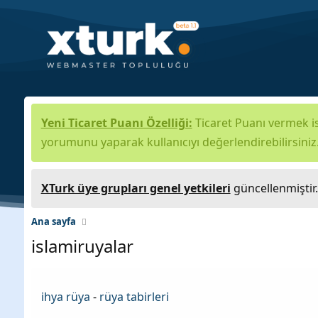
Yeni Ticaret Puanı Özelliği:
Ticaret Puanı vermek is
yorumunu yaparak kullanıcıyı değerlendirebilirsiniz
XTurk üye grupları genel yetkileri
güncellenmiştir
Ana sayfa
islamiruyalar
ihya rüya
-
rüya tabirleri