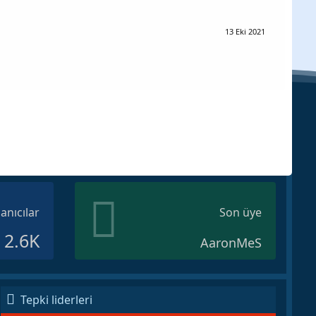
13 Eki 2021
lanıcılar
Son üye
2.6K
AaronMeS
Tepki liderleri