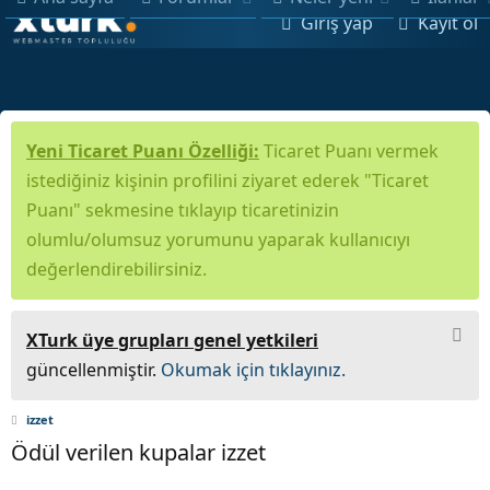
Giriş yap
Kayıt ol
Yeni Ticaret Puanı Özelliği:
Ticaret Puanı vermek
istediğiniz kişinin profilini ziyaret ederek "Ticaret
Puanı" sekmesine tıklayıp ticaretinizin
olumlu/olumsuz yorumunu yaparak kullanıcıyı
değerlendirebilirsiniz.
XTurk üye grupları genel yetkileri
güncellenmiştir.
Okumak için tıklayınız.
izzet
Ödül verilen kupalar izzet