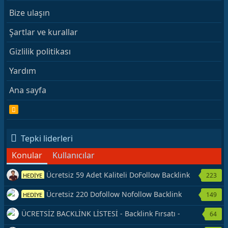
Bize ulaşın
Şartlar ve kurallar
Gizlilik politikası
Yardım
Ana sayfa
R
S
S
Tepki liderleri
Konular
Kullanıcılar
Ücretsiz 59 Adet Kaliteli DoFollow Backlink
223
HEDİYE
Kaynağı Veriyorum.
Ücretsiz 220 Dofollow Nofollow Backlink
149
HEDİYE
Veriyorum
ÜCRETSİZ BACKLİNK LİSTESİ - Backlink Fırsatı -
64
Hemen Yetiş!