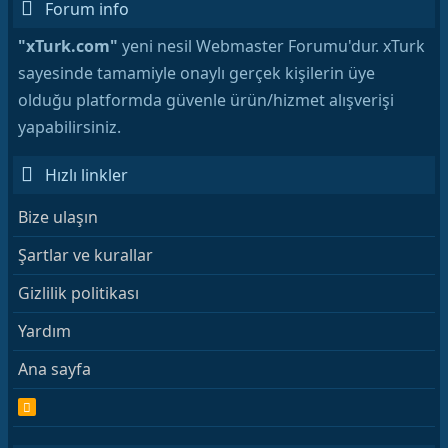
Forum info
"xTurk.com"
yeni nesil Webmaster Forumu'dur. xTurk
sayesinde tamamiyle onaylı gerçek kişilerin üye
olduğu platformda güvenle ürün/hizmet alışverişi
yapabilirsiniz.
Hızlı linkler
Bize ulaşın
Şartlar ve kurallar
Gizlilik politikası
Yardım
Ana sayfa
R
S
S