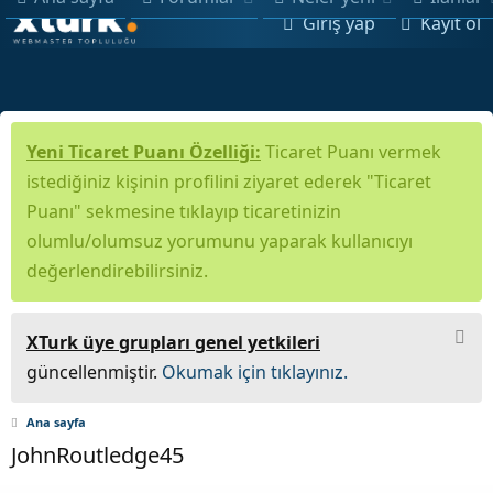
Giriş yap
Kayıt ol
Yeni Ticaret Puanı Özelliği:
Ticaret Puanı vermek
istediğiniz kişinin profilini ziyaret ederek "Ticaret
Puanı" sekmesine tıklayıp ticaretinizin
olumlu/olumsuz yorumunu yaparak kullanıcıyı
değerlendirebilirsiniz.
XTurk üye grupları genel yetkileri
güncellenmiştir.
Okumak için tıklayınız.
Ana sayfa
JohnRoutledge45