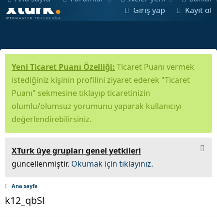
Giriş yap
Kayıt ol
Yeni Ticaret Puanı Özelliği:
Ticaret Puanı vermek
istediğiniz kişinin profilini ziyaret ederek "Ticaret
Puanı" sekmesine tıklayıp ticaretinizin
olumlu/olumsuz yorumunu yaparak kullanıcıyı
değerlendirebilirsiniz.
XTurk üye grupları genel yetkileri
güncellenmiştir.
Okumak için tıklayınız.
Ana sayfa
k12_qbSl