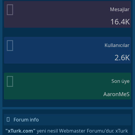
Mesajlar
16.4K
Kullanıcılar
2.6K
Son üye
AaronMeS
Forum info
"xTurk.com"
yeni nesil Webmaster Forumu'dur. xTurk