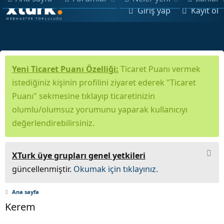
Giriş yap
Kayıt ol
Yeni Ticaret Puanı Özelliği:
Ticaret Puanı vermek
istediğiniz kişinin profilini ziyaret ederek "Ticaret
Puanı" sekmesine tıklayıp ticaretinizin
olumlu/olumsuz yorumunu yaparak kullanıcıyı
değerlendirebilirsiniz.
XTurk üye grupları genel yetkileri
güncellenmiştir.
Okumak için tıklayınız.
Ana sayfa
Kerem