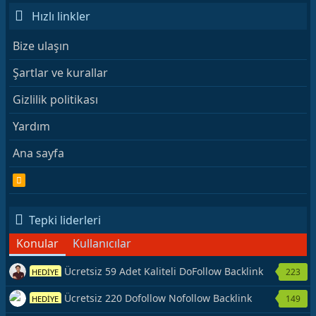
Hızlı linkler
Bize ulaşın
Şartlar ve kurallar
Gizlilik politikası
Yardım
Ana sayfa
R
S
S
Tepki liderleri
Konular
Kullanıcılar
Ücretsiz 59 Adet Kaliteli DoFollow Backlink
223
HEDİYE
Kaynağı Veriyorum.
Ücretsiz 220 Dofollow Nofollow Backlink
149
HEDİYE
Veriyorum