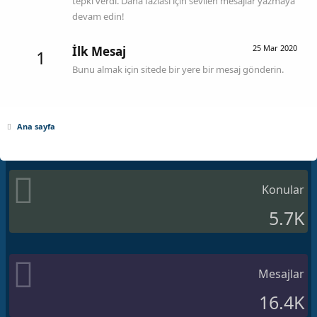
tepki verdi. Daha fazlası için sevilen mesajlar yazmaya
devam edin!
25 Mar 2020
İlk Mesaj
1
Bunu almak için sitede bir yere bir mesaj gönderin.
Ana sayfa
Konular
5.7K
Mesajlar
16.4K